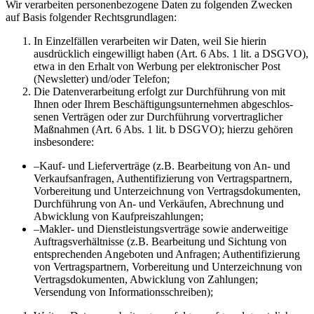
Wir verar­beiten perso­nen­be­zogene Daten zu folgenden Zwecken
auf Basis folgender Rechts­grund­lagen:
In Einzel­fällen verar­beiten wir Daten, weil Sie hierin
ausdrücklich einge­willigt haben (Art. 6 Abs. 1 lit. a DSGVO),
etwa in den Erhalt von Werbung per elektro­ni­scher Post
(Newsletter) und/oder Telefon;
Die Daten­ver­ar­beitung erfolgt zur Durch­führung von mit
Ihnen oder Ihrem Beschäf­ti­gungs­un­ter­nehmen abgeschlos­
senen Verträgen oder zur Durch­führung vorver­trag­licher
Maßnahmen (Art. 6 Abs. 1 lit. b DSGVO); hierzu gehören
insbe­sondere:
–
Kauf- und Liefer­ver­träge (z.B. Bearbeitung von An- und
Verkaufsan­fragen, Authen­ti­fi­zierung von Vertrags­partnern,
Vorbe­reitung und Unter­zeichnung von Vertrags­do­ku­menten,
Durch­führung von An- und Verkäufen, Abrechnung und
Abwicklung von Kaufpreis­zah­lungen;
–
Makler- und Dienst­leis­tungsver­träge sowie ander­weitige
Auftrags­ver­hält­nisse (z.B. Bearbeitung und Sichtung von
entspre­chenden Angeboten und Anfragen; Authen­ti­fi­zierung
von Vertrags­partnern, Vorbe­reitung und Unter­zeichnung von
Vertrags­do­ku­menten, Abwicklung von Zahlungen;
Versendung von Infor­ma­ti­ons­schreiben);