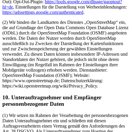
Out): Opt-Out-Plugin:
https://tools.google.com/dlpage/gaoptout?
hl=de
, Einstellungen für die Darstellung von Werbeeinblendungen:
https://adssettings.google.com/authenticated
.
(2) Wir binden die Landkarten des Dienstes „OpenStreetMap“ ein,
die auf Grundlage der Open Data Commons Open Database Lizenz
(ODbL) durch die OpenStreetMap Foundation (OSMF) angeboten
werden. Die Daten der Nutzer werden durch OpenStreetMap
ausschließlich zu Zwecken der Darstellung der Kartenfunktionen
und zur Zwischenspeicherung der gewählten Einstellungen
verwendet. Zu diesen Daten können insbesondere IP-Adressen und
Standortdaten der Nutzer gehören, die jedoch nicht ohne deren
Einwilligung (im Regelfall im Rahmen der Einstellungen ihrer
Mobilgeräte vollzogen) erhoben werden. Dienstanbieter:
OpenStreetMap Foundation (OSMF); Website:
https://www.openstreetmap.de; Datenschutzerklärung:
https://wiki.openstreetmap.org/wiki/Privacy_Policy.
10. Unterauftragnehmer und Empfänger
personenbezogener Daten
(1) Wir setzen im Rahmen der Verarbeitung der personenbezogenen
Daten Unterauftragnehmer ein und schließen mit diesen
Auftragsverarbeitern einen Vertrag gemäß den Anforderungen des
Art. 28 DSGVO. Als Unterauftragnehmer zum Hosting der