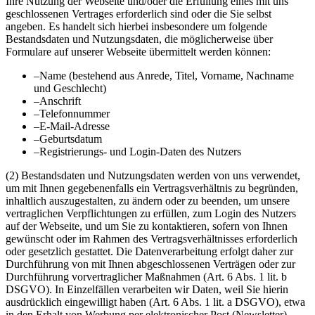
Ihre Nutzung der Webseite und/oder die Erfüllung eines mit uns
geschlossenen Vertrages erforderlich sind oder die Sie selbst
angeben. Es handelt sich hierbei insbesondere um folgende
Bestandsdaten und Nutzungsdaten, die möglicherweise über
Formulare auf unserer Webseite übermittelt werden können:
–
Name (bestehend aus Anrede, Titel, Vorname, Nachname
und Geschlecht)
–
Anschrift
–
Telefonnummer
–
E-Mail-Adresse
–
Geburtsdatum
–
Registrierungs- und Login-Daten des Nutzers
(2) Bestandsdaten und Nutzungsdaten werden von uns verwendet,
um mit Ihnen gegebenenfalls ein Vertragsverhältnis zu begründen,
inhaltlich auszugestalten, zu ändern oder zu beenden, um unsere
vertraglichen Verpflichtungen zu erfüllen, zum Login des Nutzers
auf der Webseite, und um Sie zu kontaktieren, sofern von Ihnen
gewünscht oder im Rahmen des Vertragsverhältnisses erforderlich
oder gesetzlich gestattet. Die Datenverarbeitung erfolgt daher zur
Durchführung von mit Ihnen abgeschlossenen Verträgen oder zur
Durchführung vorvertraglicher Maßnahmen (Art. 6 Abs. 1 lit. b
DSGVO). In Einzelfällen verarbeiten wir Daten, weil Sie hierin
ausdrücklich eingewilligt haben (Art. 6 Abs. 1 lit. a DSGVO), etwa
in den Erhalt von Werbung per elektronischer Post (Newsletter)