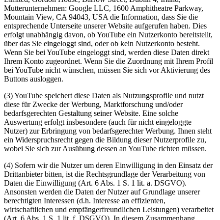
Mutterunternehmen: Google LLC, 1600 Amphitheatre Parkway,
Mountain View, CA 94043, USA die Information, dass Sie die
entsprechende Unterseite unserer Website aufgerufen haben. Dies
erfolgt unabhängig davon, ob YouTube ein Nutzerkonto bereitstellt,
über das Sie eingeloggt sind, oder ob kein Nutzerkonto besteht.
Wenn Sie bei YouTube eingeloggt sind, werden diese Daten direkt
Ihrem Konto zugeordnet. Wenn Sie die Zuordnung mit Ihrem Profil
bei YouTube nicht wünschen, müssen Sie sich vor Aktivierung des
Buttons ausloggen.
(3) YouTube speichert diese Daten als Nutzungsprofile und nutzt
diese für Zwecke der Werbung, Marktforschung und/oder
bedarfsgerechten Gestaltung seiner Website. Eine solche
Auswertung erfolgt insbesondere (auch für nicht eingeloggte
Nutzer) zur Erbringung von bedarfsgerechter Werbung. Ihnen steht
ein Widerspruchsrecht gegen die Bildung dieser Nutzerprofile zu,
wobei Sie sich zur Ausübung dessen an YouTube richten müssen.
(4) Sofern wir die Nutzer um deren Einwilligung in den Einsatz der
Drittanbieter bitten, ist die Rechtsgrundlage der Verarbeitung von
Daten die Einwilligung (Art. 6 Abs. 1 S. 1 lit. a. DSGVO).
Ansonsten werden die Daten der Nutzer auf Grundlage unserer
berechtigten Interessen (d.h. Interesse an effizienten,
wirtschaftlichen und empfängerfreundlichen Leistungen) verarbeitet
(Art. 6 Abs. 1 S. 1 lit. f. DSGVO). In diesem Zusammenhang