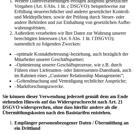
Weitere Daten­ver­ar­bei­tungen erfolgen aufgrund gesetz­licher
Vorgaben (Art. 6 Abs. 1 lit. c DSGVO): beispiels­weise zur
Erfüllung steuer­recht­licher und anderer gesetz­licher Kontroll-
und Melde­pflichten, sowie der Prüfung durch Steuer- oder
andere Behörden und zur Einhaltung von gesetz­lichen Aufbe­
wah­rungs­fristen;
Außerdem verar­beiten wir Ihre Daten zur Wahrung unserer
berech­tigten Inter­essen (Art. 6 Abs. 1 lit. f DSGVO);
namentlich zu folgenden Zwecken:
–
optimale Kontakt­be­treuung/-​beziehung, auch bezüglich der
Mitar­beiter unserer Geschäfts­partner;
–
Optimierung unserer Geschäftspro­zesse, wie z.B. durch
Führen einer Liefe­ranten- oder Inter­es­senten-​Datenbank, auch
im Rahmen eines „Customer Relati­onship Manage­ments“;
–
Geltend­ma­chung und Vertei­digung recht­licher Ansprüche;
–
Markt­for­schungs­zwecke.
Sie können dieser Verwendung jederzeit gemäß dem am Ende
stehenden Hinweis auf das Widerspruchsrecht nach Art. 21
DSGVO widersprechen, ohne dass hierfür andere als die
Übermittlungskosten nach den Basistarifen entstehen.
Empfänger personenbezogener Daten / Übermittlung an
ein Drittland