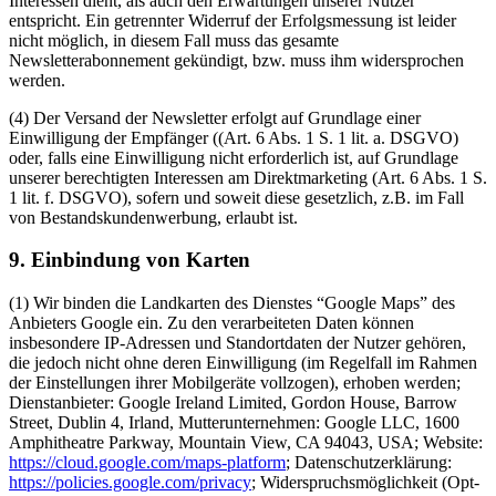
Interessen dient, als auch den Erwartungen unserer Nutzer
entspricht. Ein getrennter Widerruf der Erfolgsmessung ist leider
nicht möglich, in diesem Fall muss das gesamte
Newsletterabonnement gekündigt, bzw. muss ihm widersprochen
werden.
(4) Der Versand der Newsletter erfolgt auf Grundlage einer
Einwilligung der Empfänger ((Art. 6 Abs. 1 S. 1 lit. a. DSGVO)
oder, falls eine Einwilligung nicht erforderlich ist, auf Grundlage
unserer berechtigten Interessen am Direktmarketing (Art. 6 Abs. 1 S.
1 lit. f. DSGVO), sofern und soweit diese gesetzlich, z.B. im Fall
von Bestandskundenwerbung, erlaubt ist.
9. Einbindung von Karten
(1) Wir binden die Landkarten des Dienstes “Google Maps” des
Anbieters Google ein. Zu den verarbeiteten Daten können
insbesondere IP-Adressen und Standortdaten der Nutzer gehören,
die jedoch nicht ohne deren Einwilligung (im Regelfall im Rahmen
der Einstellungen ihrer Mobilgeräte vollzogen), erhoben werden;
Dienstanbieter: Google Ireland Limited, Gordon House, Barrow
Street, Dublin 4, Irland, Mutterunternehmen: Google LLC, 1600
Amphitheatre Parkway, Mountain View, CA 94043, USA; Website:
https://cloud.google.com/maps-platform
; Datenschutzerklärung:
https://policies.google.com/privacy
; Widerspruchsmöglichkeit (Opt-